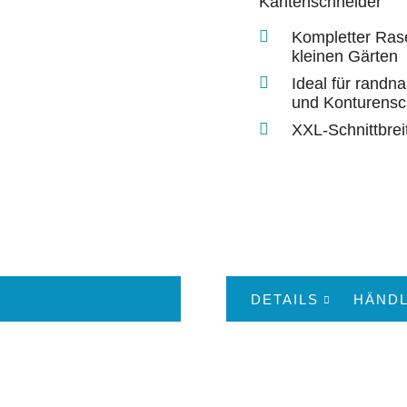
Kantenschneider
Kompletter Ras
kleinen Gärten
Ideal für randn
und Konturensch
XXL-Schnittbrei
DETAILS
HÄNDL