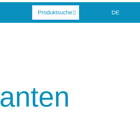
DE
anten