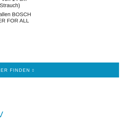
(Strauch)
 allen BOSCH
ER FOR ALL
ER FINDEN
V