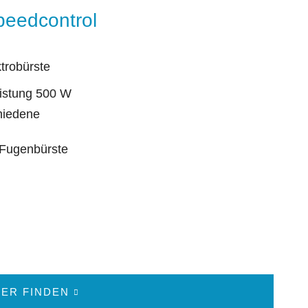
peedcontrol
ktrobürste
eistung 500 W
hiedene
d Fugenbürste
ER FINDEN