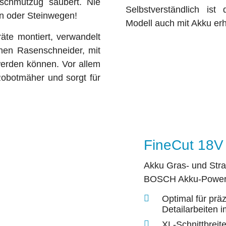
rschmutzug säubert. Nie
Selbstverständlich ist
n oder Steinwegen!
Modell auch mit Akku erh
äte montiert, verwandelt
inen Rasenschneider, mit
erden können. Vor allem
Robotmäher und sorgt für
FineCut 18V
Akku Gras- und Str
BOSCH Akku-Powe
Optimal für prä
Detailarbeiten 
XL-Schnittbreit