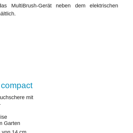
 das MultiBrush-Gerät neben dem elektrischen
ältlich.
 compact
auchschere mit
r
zise
im Garten
e von 14 cm