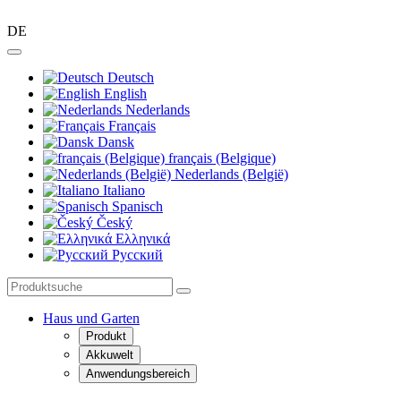
DE
Deutsch
English
Nederlands
Français
Dansk
français (Belgique)
Nederlands (België)
Italiano
Spanisch
Český
Ελληνικά
Pусский
Haus und Garten
Produkt
Akkuwelt
Anwendungsbereich