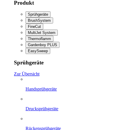
Produkt
Sprühgeräte
BrushSystem
FineCut
MultiJet System
Thermoflamm
Gardenboy PLUS
EasySweep
Sprühgeräte
Zur Übersicht
Handsprühgeräte
Drucksprühgeräte
Rückensprühgeräte