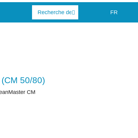
FR
s (CM 50/80)
leanMaster CM