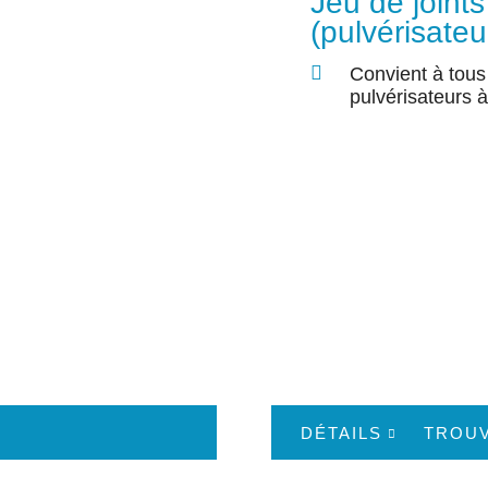
Jeu de joints
(pulvérisate
Convient à tous
pulvérisateurs à
DÉTAILS
TROU