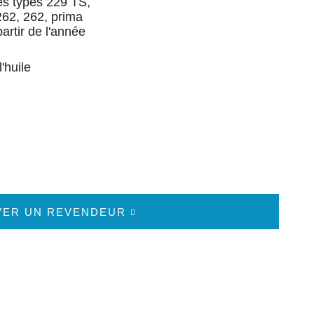
es types 229 TS,
262, 262, prima
partir de l'année
'huile
VER UN REVENDEUR