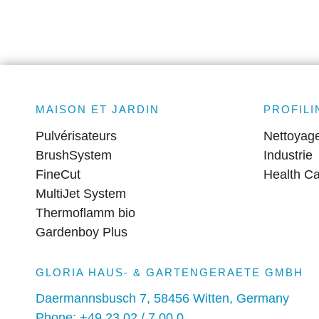
MAISON ET JARDIN
PROFILI
Pulvérisateurs
Nettoyag
BrushSystem
Industrie
FineCut
Health C
MultiJet System
Thermoflamm bio
Gardenboy Plus
GLORIA HAUS- & GARTENGERAETE GMBH
Daermannsbusch 7, 58456 Witten, Germany
Phone: +49 23 02 / 7 00 0