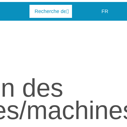
FR
en des
es/machine