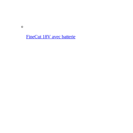
FineCut 18V
MultiJet 18V avec batterie
MultiJet 18V
MultiBrush li-on PLUS