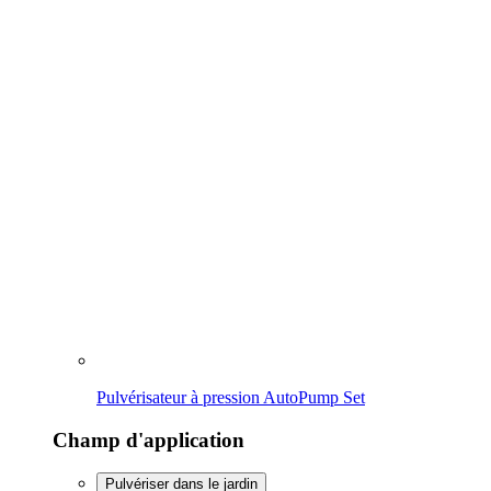
Pulvérisateur à pression AutoPump Set
Champ d'application
Pulvériser dans le jardin
Enlever les mauvaises herbes
Nettoyer
Entretenir le gazon & les plates-bandes
Pulvériser dans le jardin
Vers l'aperçu