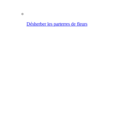
Le saviez-vous ? GLORIA propose des pulvérisateurs pour
lutter contre les mauvaises herbes qui résistent à l'acide
acétique.
Vers les appareils
Nettoyer
Vers l'aperçu