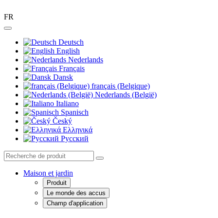
FR
Deutsch
English
Nederlands
Français
Dansk
français (Belgique)
Nederlands (België)
Italiano
Spanisch
Český
Ελληνικά
Pусский
Maison et jardin
Produit
Le monde des accus
Champ d'application