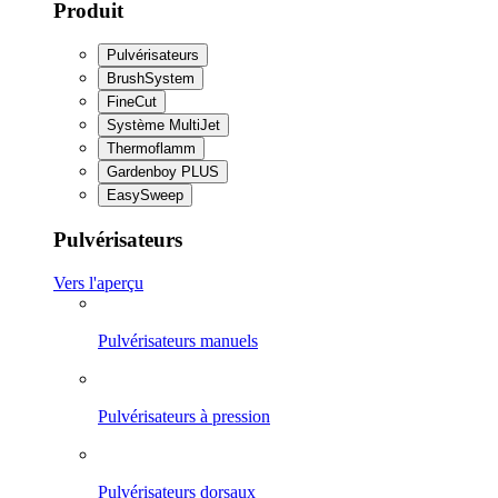
Produit
Pulvérisateurs
BrushSystem
FineCut
Système MultiJet
Thermoflamm
Gardenboy PLUS
EasySweep
Pulvérisateurs
Vers l'aperçu
Pulvérisateurs manuels
Pulvérisateurs à pression
Pulvérisateurs dorsaux