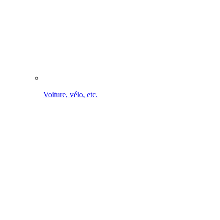
Nettoyage de vélo en déplacement. Sans câble. Sans
raccordement à l'eau.
Vers le MultiJet 18V