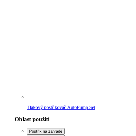
Tlakový postřikovač AutoPump Set
Oblast použití
Postřik na zahradě
Odstranění plevele
Čištění
Údržba trávníku a záhonu
Postřik na zahradě
K přehledu