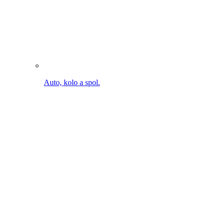
Čištění kola na cestách. Bez kabelu. Bez přípojky vody.
K MultiJet 18V
Údržba trávníku a záhonu