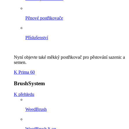
Pěnové postřikovače
Příslušenství
Nyní objevte také měkký postřikovač pro pěstování sazenic a
semen.
K Prima 60
BrushSystem
K přehledu
WeedBrush
WeedBrush li-on