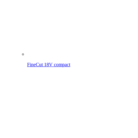
FineCut 18V vč. baterie