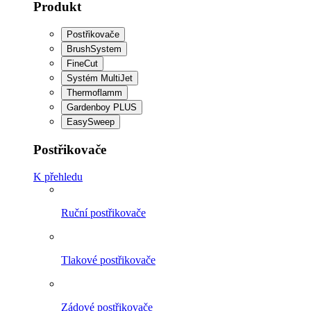
Produkt
Postřikovače
BrushSystem
FineCut
Systém MultiJet
Thermoflamm
Gardenboy PLUS
EasySweep
Postřikovače
K přehledu
Ruční postřikovače
Tlakové postřikovače
Zádové postřikovače