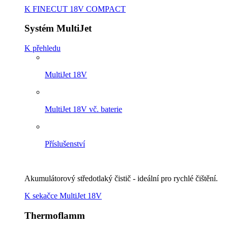
K FINECUT 18V COMPACT
Systém MultiJet
K přehledu
MultiJet 18V
MultiJet 18V vč. baterie
Příslušenství
Akumulátorový středotlaký čistič - ideální pro rychlé čištění.
K sekačce MultiJet 18V
Thermoflamm