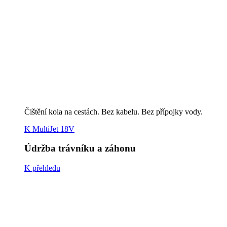
K přehledu
Sečení trávy