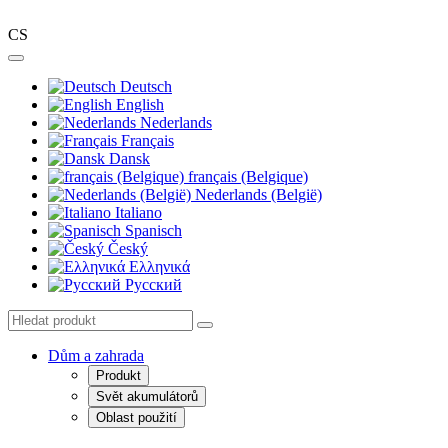
CS
Deutsch
English
Nederlands
Français
Dansk
français (Belgique)
Nederlands (België)
Italiano
Spanisch
Český
Ελληνικά
Pусский
Dům a zahrada
Produkt
Svět akumulátorů
Oblast použití