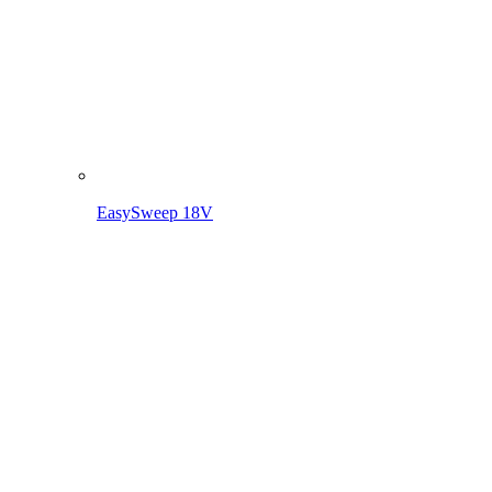
EasySweep 18V inkl. Akku
Svět akumulátorů
18V POWER FOR ALL nářadí
Další akumulátorové zařízení
18V POWER FOR ALL nářadí
K přehledu