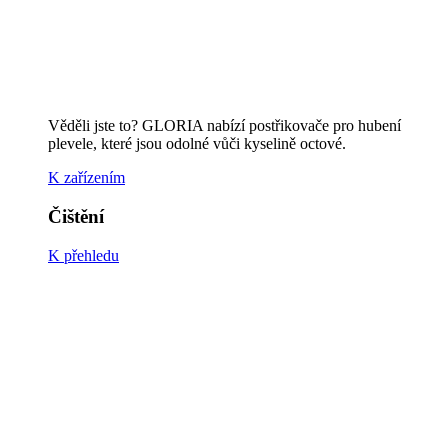
Kamenné povrchy a spáry
Dřevěných teras