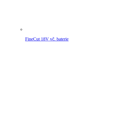
FineCut 18V
MultiJet 18V vč. baterie
MultiJet 18V
MultiBrush li-on PLUS