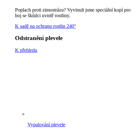
Vypalování plevele
Kartáče