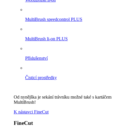
MultiBrush speedcontrol PLUS
MultiBrush li-on PLUS
Příslušenství
Čisticí prostředky
Od nynějška je sekání trávníku možné také s kartáčem
MultiBrush!
K nástavci FineCut
FineCut