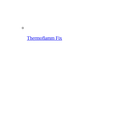
Plamenná jednotka pro velké plochy, od nynějška s
ovládáním zcela na rukojeti.
O zařízení Thermoflamm Professional E+ Turbo
Gardenboy PLUS
K přehledu