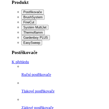
Produkt
Postřikovače
BrushSystem
FineCut
Systém MultiJet
Thermoflamm
Gardenboy PLUS
EasySweep
Postřikovače
K přehledu
Ruční postřikovače
Tlakové postřikovače
Zádové postřikovače