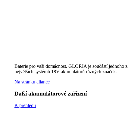
Ruční postřikovač AutoPump Mini