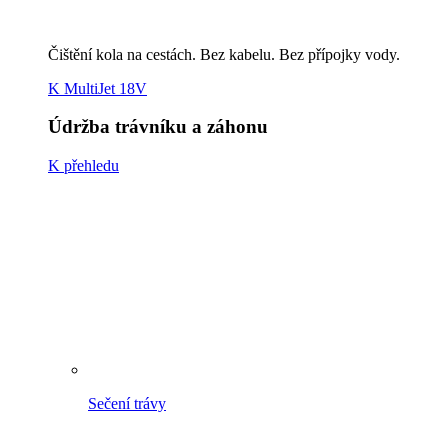
Vertikutace & provzdušňování