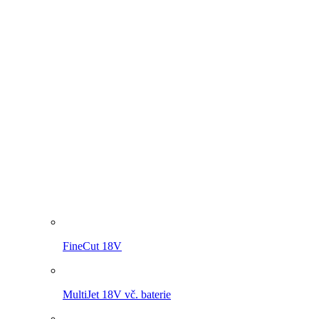
MultiJet 18V
MultiBrush li-on PLUS
WeedBrush li-on
Kompresor pro postřikovače