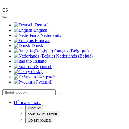
CS
Deutsch
English
Nederlands
Français
Dansk
français (Belgique)
Nederlands (België)
Italiano
Spanisch
Český
Ελληνικά
Pусский
Dům a zahrada
Produkt
Svět akumulátorů
Oblast použití