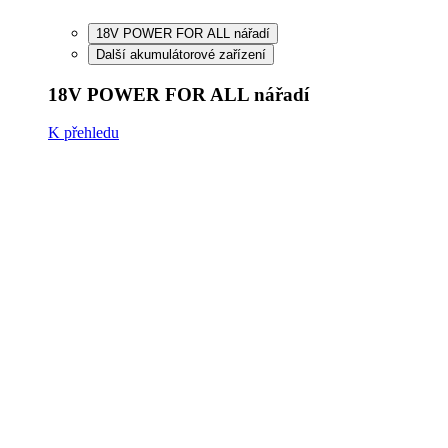
FineCut 18V compact
FineCut 18V vč. baterie