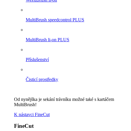
MultiBrush speedcontrol PLUS
MultiBrush li-on PLUS
Příslušenství
Čisticí prostředky
Od nynějška je sekání trávníku možné také s kartáčem
MultiBrush!
K nástavci FineCut
FineCut