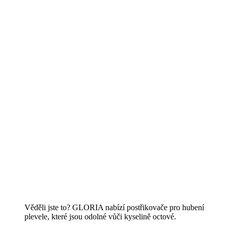
plevele, které jsou odolné vůči kyselině octové.
K zařízením
Čištění
K přehledu
Kamenné povrchy a spáry