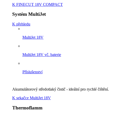
K FINECUT 18V COMPACT
Systém MultiJet
K přehledu
MultiJet 18V
MultiJet 18V vč. baterie
Příslušenství
Akumulátorový středotlaký čistič - ideální pro rychlé čištění.
K sekačce MultiJet 18V
Thermoflamm