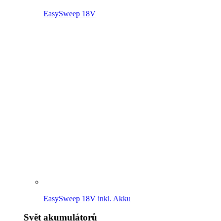
Svět akumulátorů
18V POWER FOR ALL nářadí
Další akumulátorové zařízení
18V POWER FOR ALL nářadí
K přehledu