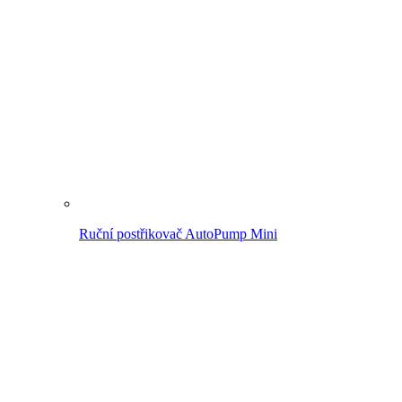
Tlakový postřikovač AutoPump Set
Oblast použití
Postřik na zahradě
Odstranění plevele
Čištění
Údržba trávníku a záhonu
Postřik na zahradě
K přehledu