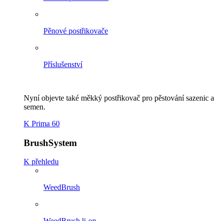
Pěnové postřikovače
Příslušenství
Nyní objevte také měkký postřikovač pro pěstování sazenic a
semen.
K Prima 60
BrushSystem
K přehledu
WeedBrush
WeedBrush li-on