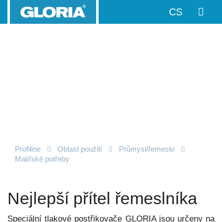
CS
Profiline
Oblast použití
Průmysl/­řemeslo
Malířské potřeby
Nejlepší přítel řemeslníka
Speciální tlakové postřikovače GLORIA jsou určeny na