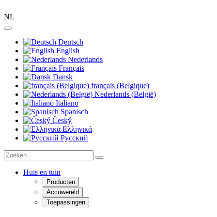
NL
Deutsch
English
Nederlands
Français
Dansk
français (Belgique)
Nederlands (België)
Italiano
Spanisch
Český
Ελληνικά
Pусский
Huis en tuin
Producten
Accuwereld
Toepassingen