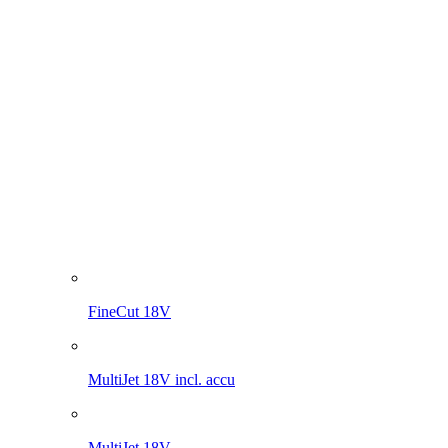
FineCut 18V
MultiJet 18V incl. accu
MultiJet 18V
MultiBrush li-on PLUS
WeedBrush li-on
Compressor voor drukspruiten