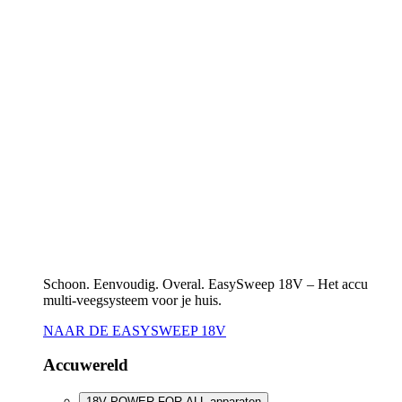
Schoon. Eenvoudig. Overal. EasySweep 18V – Het accu
multi-veegsysteem voor je huis.
NAAR DE EASYSWEEP 18V
Accuwereld
18V POWER FOR ALL apparaten
Ander oplaadbaar/accugereedschap
18V POWER FOR ALL apparaten
Naar het overzicht