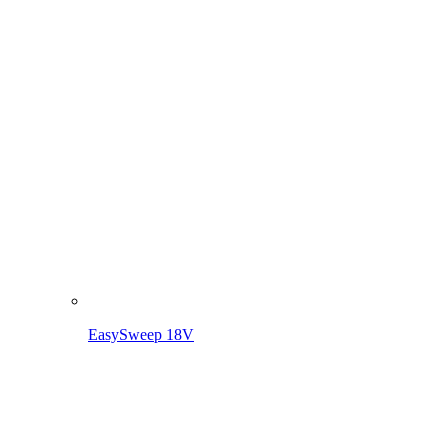
EasySweep 18V
EasySweep 18V incl. accu