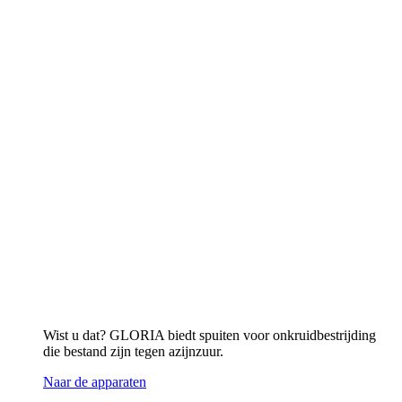
Wist u dat? GLORIA biedt spuiten voor onkruidbestrijding
die bestand zijn tegen azijnzuur.
Naar de apparaten
Schoonmaken
Naar het overzicht
Stenen oppervlakken en voegen