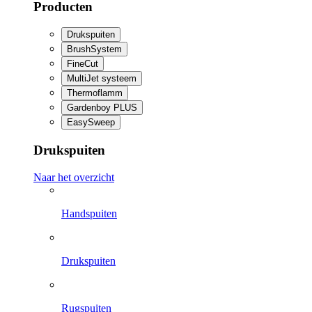
Producten
Drukspuiten
BrushSystem
FineCut
MultiJet systeem
Thermoflamm
Gardenboy PLUS
EasySweep
Drukspuiten
Naar het overzicht
Handspuiten
Drukspuiten
Rugspuiten