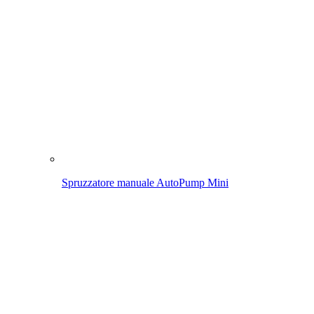
Spruzzatore a pressione AutoPump Set
Applicazione
La spruzzatura in giardino
Rimuovete le erbacce
Pulizia
Manutenzione del prato & delle aiuole
La spruzzatura in giardino
Alla panoramica