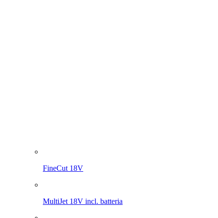
MultiJet 18V
MultiBrush li-on PLUS
WeedBrush li-on
Compressore per spruzzatori