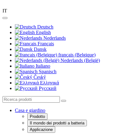
IT
Deutsch
English
Nederlands
Français
Dansk
français (Belgique)
Nederlands (België)
Italiano
Spanisch
Český
Ελληνικά
Pусский
Casa e giardino
Prodotto
Il mondo dei prodotti a batteria
Applicazione