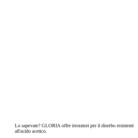
all'acido acetico.
Ai dispositivi
Pulizia
Alla panoramica
Superfici in pietra e fessure