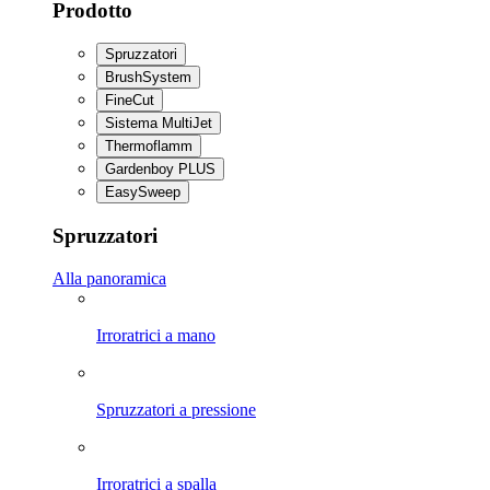
Prodotto
Spruzzatori
BrushSystem
FineCut
Sistema MultiJet
Thermoflamm
Gardenboy PLUS
EasySweep
Spruzzatori
Alla panoramica
Irroratrici a mano
Spruzzatori a pressione
Irroratrici a spalla