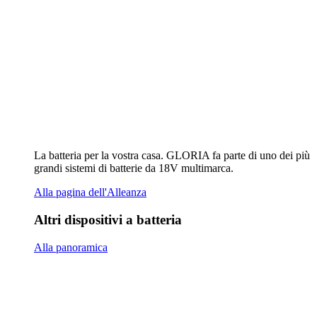
Spruzzatore manuale AutoPump Mini