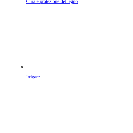
Allarme piralide del bosso? Abbiamo sviluppato una lancia
speciale per combattere i parassiti all'interno della pianta.
Al set di protezione delle piante 240
Rimuovete le erbacce