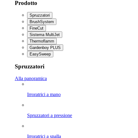
Prodotto
Spruzzatori
BrushSystem
FineCut
Sistema MultiJet
Thermoflamm
Gardenboy PLUS
EasySweep
Spruzzatori
Alla panoramica
Irroratrici a mano
Spruzzatori a pressione
Irroratrici a spalla