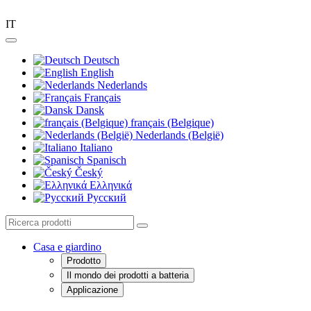
IT
Deutsch
English
Nederlands
Français
Dansk
français (Belgique)
Nederlands (België)
Italiano
Spanisch
Český
Ελληνικά
Pусский
Casa e giardino
Prodotto
Il mondo dei prodotti a batteria
Applicazione