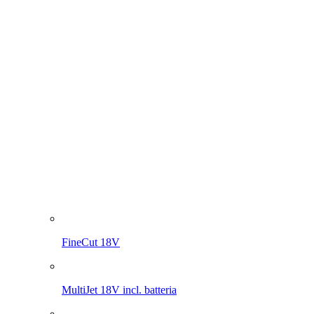
FineCut 18V
MultiJet 18V incl. batteria