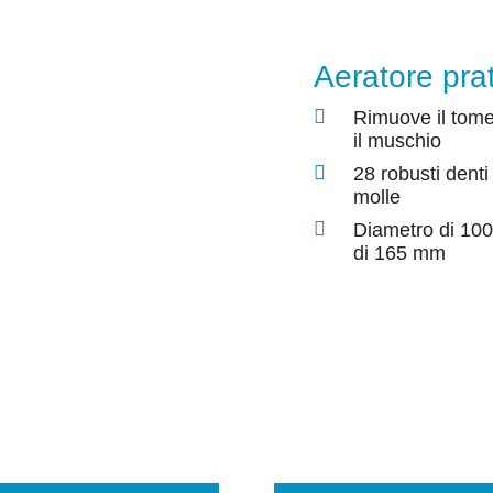
Aeratore pra
Rimuove il tome
il muschio
28 robusti denti
molle
Diametro di 10
di 165 mm