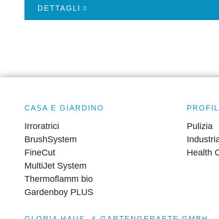
DETTAGLI
CASA E GIARDINO
PROFIL
Irroratrici
Pulizia
BrushSystem
Industri
FineCut
Health 
MultiJet System
Thermoflamm bio
Gardenboy PLUS
GLORIA HAUS- & GARTENGERAETE GMBH