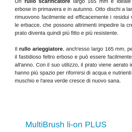
Un
rullo scarificatore
largo 165 mm è ideale p
erbose in primavera e in autunno. Otto dischi a la
rimuovono facilmente ed efficacemente i residui v
le erbacce, che possono altrimenti impedire la cre
prato diventa quindi più fitto e più resistente.
Il
rullo arieggiatore
, anch'esso largo 165 mm, pe
il fastidioso feltro erboso e può essere facilmente
all'anno. Con il suo utilizzo, il prato viene aerato 
hanno più spazio per rifornirsi di acqua e nutrienti
muschio e l'area verde cresce di nuovo sana.
MultiBrush li-on PLUS