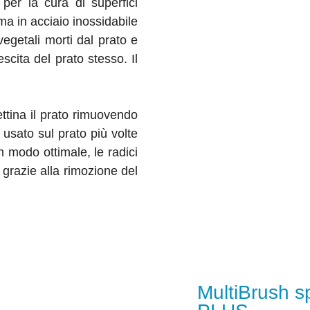
er la cura di superfici
ma in acciaio inossidabile
egetali morti dal prato e
scita del prato stesso. Il
ttina il prato rimuovendo
 usato sul prato più volte
in modo ottimale, le radici
 grazie alla rimozione del
MultiBrush s