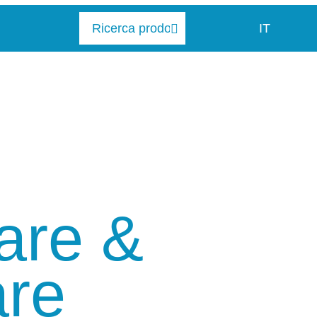
IT
care &
are