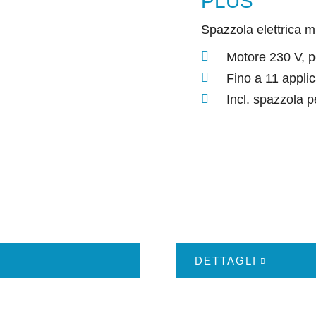
PLUS
Spazzola elettrica m
Motore 230 V, 
Fino a 11 applic
Incl. spazzola pe
DETTAGLI