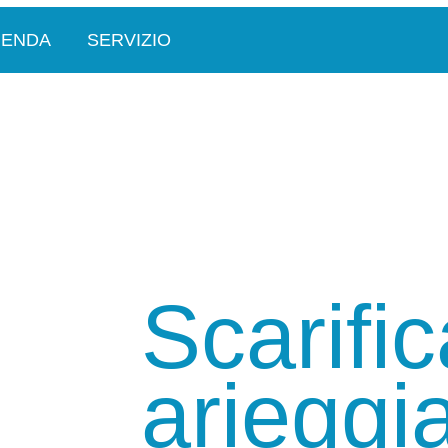
IENDA
SERVIZIO
Scarifi
arieggi