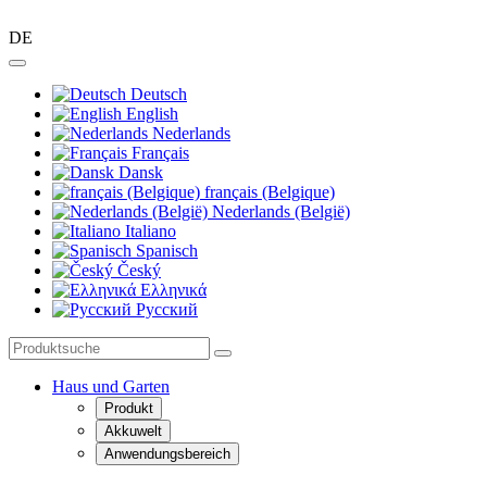
DE
Deutsch
English
Nederlands
Français
Dansk
français (Belgique)
Nederlands (België)
Italiano
Spanisch
Český
Ελληνικά
Pусский
Haus und Garten
Produkt
Akkuwelt
Anwendungsbereich