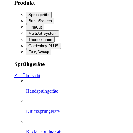
Produkt
Sprühgeräte
BrushSystem
FineCut
MultiJet System
Thermoflamm
Gardenboy PLUS
EasySweep
Sprühgeräte
Zur Übersicht
Handsprühgeräte
Drucksprühgeräte
Rückensprühgeräte