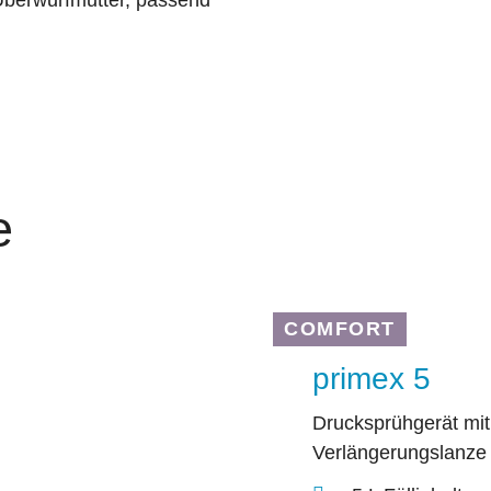
 Überwurfmutter, passend
e
COMFORT
primex 5
Drucksprühgerät mit
Verlängerungslanze