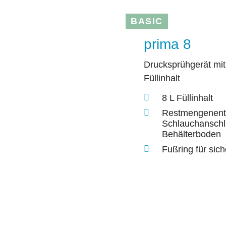
BASIC
prima 8
Drucksprühgerät mit
Füllinhalt
8 L Füllinhalt
Restmengenent
Schlauchansch
Behälterboden
Fußring für sic