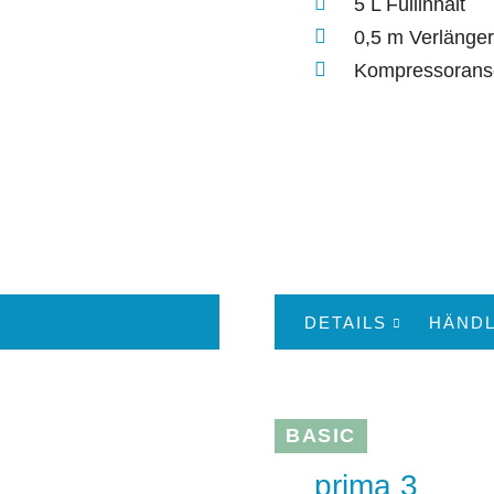
5 L Füllinhalt
0,5 m Verlänge
Kompressorans
DETAILS
HÄNDL
BASIC
prima 3