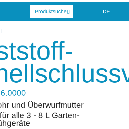
DE
l
tstoff-
ellschlussv
96.0000
ohr und Überwurfmutter
ür alle 3 - 8 L Garten-
ühgeräte