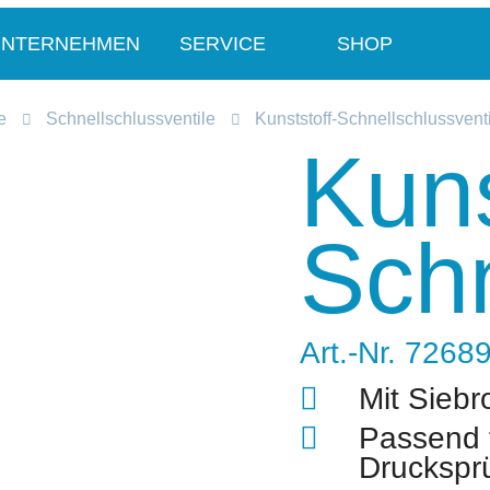
UNTERNEHMEN
SERVICE
SHOP
e
Schnellschlussventile
Kunststoff-Schnellschlussventi
Kuns
Schn
Art.-Nr. 7268
Mit Siebr
Passend f
Druckspr