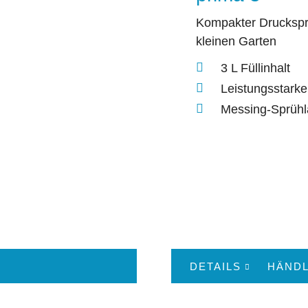
Kompakter Druckspr
kleinen Garten
3 L Füllinhalt
Leistungsstark
Messing-Sprüh
DETAILS
HÄNDL