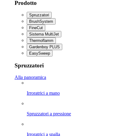
Prodotto
Spruzzatori
BrushSystem
FineCut
Sistema MultiJet
Thermoflamm
Gardenboy PLUS
EasySweep
Spruzzatori
Alla panoramica
Irroratrici a mano
Spruzzatori a pressione
Irroratrici a spalla