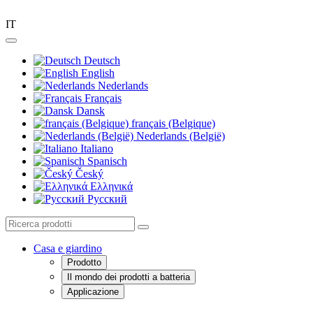
IT
Deutsch
English
Nederlands
Français
Dansk
français (Belgique)
Nederlands (België)
Italiano
Spanisch
Český
Ελληνικά
Pусский
Casa e giardino
Prodotto
Il mondo dei prodotti a batteria
Applicazione