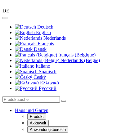
DE
Deutsch
English
Nederlands
Français
Dansk
français (Belgique)
Nederlands (België)
Italiano
Spanisch
Český
Ελληνικά
Pусский
Haus und Garten
Produkt
Akkuwelt
Anwendungsbereich