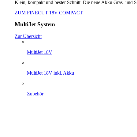
Klein, kompakt und bester Schnitt. Die neue Akku Gras- und 
ZUM FINECUT 18V COMPACT
MultiJet System
Zur Übersicht
MultiJet 18V
MultiJet 18V inkl. Akku
Zubehör
Der Akku-Mitteldruckreiniger - perfekt für schnelle Reinigungs
Zur MultiJet 18V
Thermoflamm