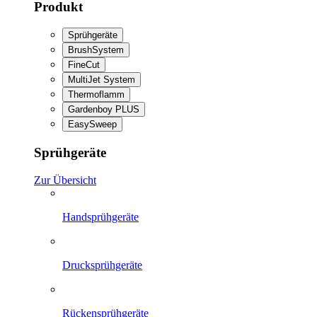
Produkt
Sprühgeräte
BrushSystem
FineCut
MultiJet System
Thermoflamm
Gardenboy PLUS
EasySweep
Sprühgeräte
Zur Übersicht
Handsprühgeräte
Drucksprühgeräte
Rückensprühgeräte