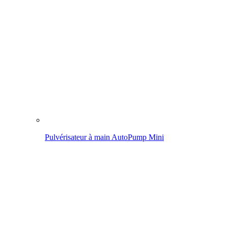
Pulvérisateur à pression AutoPump Set
Champ d'application
Pulvériser dans le jardin
Enlever les mauvaises herbes