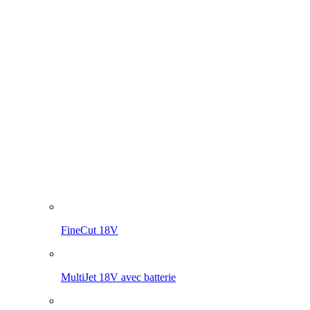
FineCut 18V
MultiJet 18V avec batterie
MultiJet 18V
MultiBrush li-on PLUS
WeedBrush li-on
Compresseur pour les pulvérisateurs