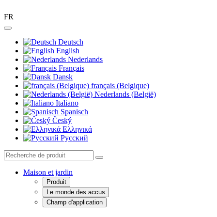
FR
Deutsch
English
Nederlands
Français
Dansk
français (Belgique)
Nederlands (België)
Italiano
Spanisch
Český
Ελληνικά
Pусский
Maison et jardin
Produit
Le monde des accus
Champ d'application