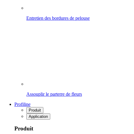
Assouplir le parterre de fleurs
Profiline
Produit
Application
Produit
Nettoyage
Industrie
Health Care
Nettoyage
Vers l'aperçu
Pulvérisateurs manuels