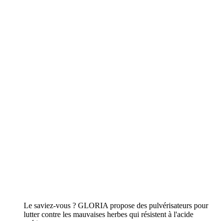
Le saviez-vous ? GLORIA propose des pulvérisateurs pour
lutter contre les mauvaises herbes qui résistent à l'acide
acétique.
Vers les appareils
Nettoyer
Vers l'aperçu