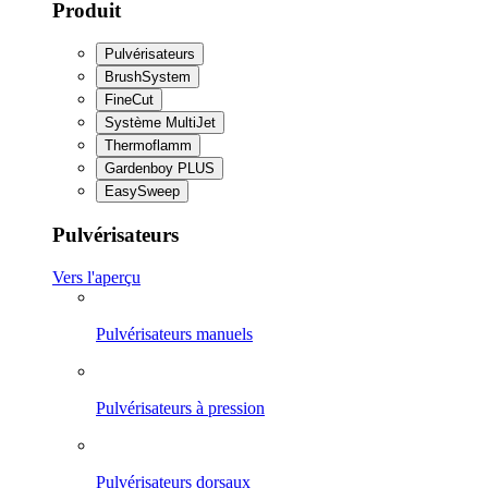
Produit
Pulvérisateurs
BrushSystem
FineCut
Système MultiJet
Thermoflamm
Gardenboy PLUS
EasySweep
Pulvérisateurs
Vers l'aperçu
Pulvérisateurs manuels
Pulvérisateurs à pression
Pulvérisateurs dorsaux