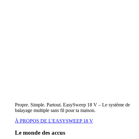
Propre. Simple. Partout. EasySweep 18 V – Le système de
balayage multiple sans fil pour ta maison.
À PROPOS DE L'EASYSWEEP 18 V
Le monde des accus
Appareils 18V POWER FOR ALL
Autres appareils à batterie/batterie rechargeable
Appareils 18V POWER FOR ALL
Vers l'aperçu