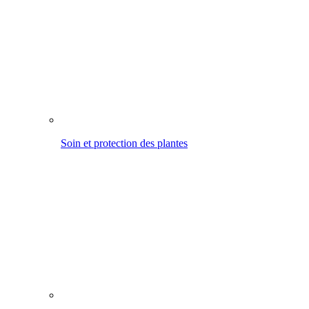
Traiter et protéger le bois
Arroser