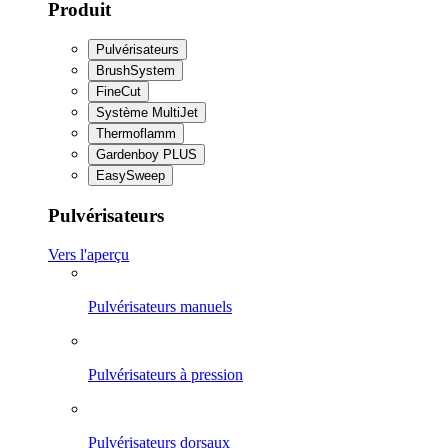
Produit
Pulvérisateurs
BrushSystem
FineCut
Système MultiJet
Thermoflamm
Gardenboy PLUS
EasySweep
Pulvérisateurs
Vers l'aperçu
Pulvérisateurs manuels
Pulvérisateurs à pression
Pulvérisateurs dorsaux