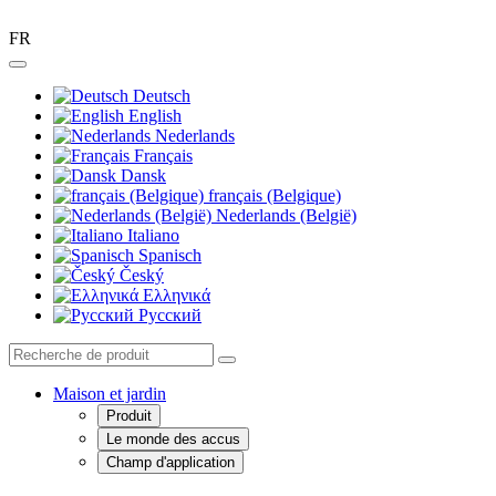
FR
Deutsch
English
Nederlands
Français
Dansk
français (Belgique)
Nederlands (België)
Italiano
Spanisch
Český
Ελληνικά
Pусский
Maison et jardin
Produit
Le monde des accus
Champ d'application