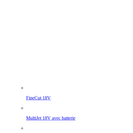
FineCut 18V
MultiJet 18V avec batterie
MultiJet 18V
MultiBrush li-on PLUS
WeedBrush li-on
Compresseur pour les pulvérisateurs