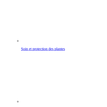
Traiter et protéger le bois
Arroser