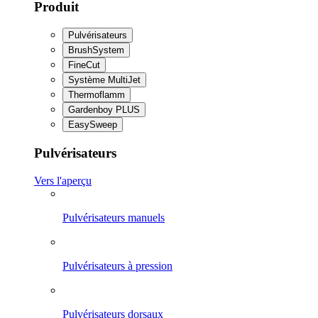
Produit
Pulvérisateurs
BrushSystem
FineCut
Système MultiJet
Thermoflamm
Gardenboy PLUS
EasySweep
Pulvérisateurs
Vers l'aperçu
Pulvérisateurs manuels
Pulvérisateurs à pression
Pulvérisateurs dorsaux