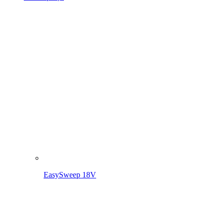
EasySweep 18V
EasySweep 18V avec batterie