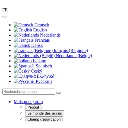
FR
Deutsch
English
Nederlands
Français
Dansk
français (Belgique)
Nederlands (België)
Italiano
Spanisch
Český
Ελληνικά
Pусский
Maison et jardin
Produit
Le monde des accus
Champ d'application