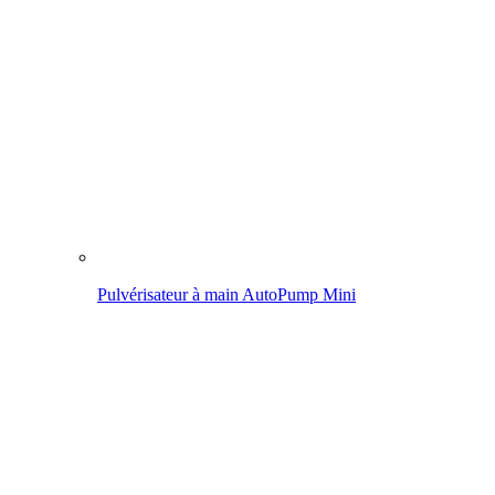
Pulvérisateur à pression AutoPump Set
Champ d'application
Pulvériser dans le jardin
Enlever les mauvaises herbes