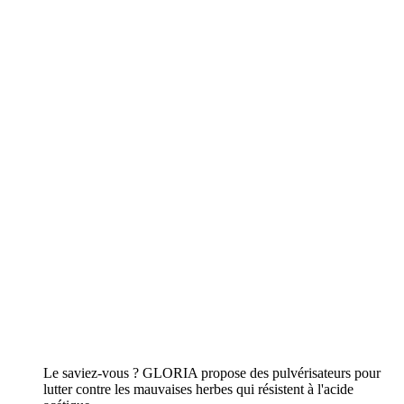
Le saviez-vous ? GLORIA propose des pulvérisateurs pour
lutter contre les mauvaises herbes qui résistent à l'acide
acétique.
Vers les appareils
Nettoyer
Vers l'aperçu