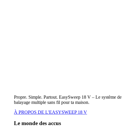
Propre. Simple. Partout. EasySweep 18 V – Le système de
balayage multiple sans fil pour ta maison.
À PROPOS DE L'EASYSWEEP 18 V
Le monde des accus
Appareils 18V POWER FOR ALL
Autres appareils à batterie/batterie rechargeable
Appareils 18V POWER FOR ALL
Vers l'aperçu