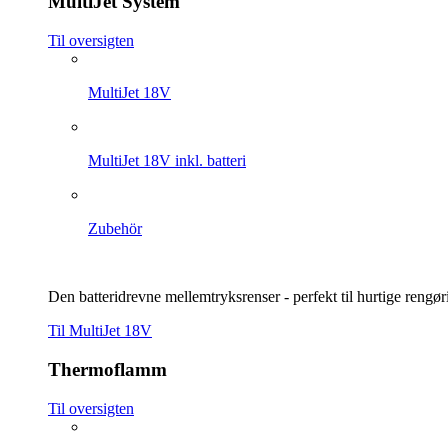
MultiJet System
Til oversigten
MultiJet 18V
MultiJet 18V inkl. batteri
Zubehör
Den batteridrevne mellemtryksrenser - perfekt til hurtige rengø
Til MultiJet 18V
Thermoflamm
Til oversigten