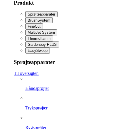
Produkt
Sprøjteapparater
BrushSystem
FineCut
MultiJet System
Thermoflamm
Gardenboy PLUS
EasySweep
Sprøjteapparater
Til oversigten
Håndsprøjter
Tryksprøjter
Rygsprøjter