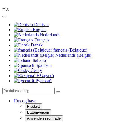
DA
Deutsch
English
Nederlands
Français
Dansk
français (Belgique)
Nederlands (België)
Italiano
Spanisch
Český
Ελληνικά
Pусский
Hus og have
Produkt
Batteriverden
Anvendelsesområde