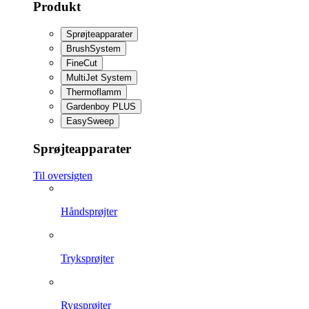
Produkt
Sprøjteapparater
BrushSystem
FineCut
MultiJet System
Thermoflamm
Gardenboy PLUS
EasySweep
Sprøjteapparater
Til oversigten
Håndsprøjter
Tryksprøjter
Rygsprøjter