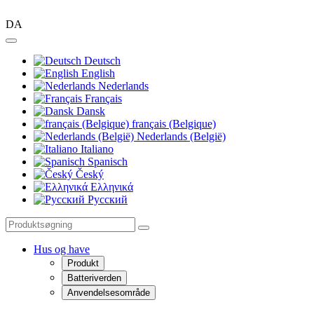
DA
Deutsch
English
Nederlands
Français
Dansk
français (Belgique)
Nederlands (België)
Italiano
Spanisch
Český
Ελληνικά
Pусский
Hus og have
Produkt
Batteriverden
Anvendelsesområde