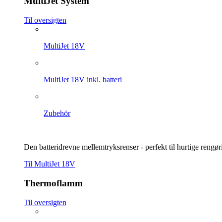
MultiJet System
Til oversigten
MultiJet 18V
MultiJet 18V inkl. batteri
Zubehör
Den batteridrevne mellemtryksrenser - perfekt til hurtige rengø
Til MultiJet 18V
Thermoflamm
Til oversigten