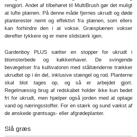
rengjort. Andet af tilbehøret til MultiBrush gør det muligt
at lufte plænen. På denne måde fjernes ukrudt og døde
planterester nemt og effektivt fra plænen, som ellers
kan forhindre den i at vokse. Græsplænen vokser
derefter tykkere og er mere slidstærk igen.
Gardenboy PLUS sætter en stopper for ukrudt i
blomsterbede og køkkenhaver. De svingende
bevægelser fra kultivatoren med ståltænderne trækker
ukrudtet op i én del, inklusive stængel og rod. Planterne
skal blot tages op, og så er arbejdet gjort.
Regelmæssig brug af redskabet holder ikke kun bedet
fri for ukrudt, men hjælper også jorden med at optage
vand og næringsstoffer. For en stærk og sund vækst af
de ønskede grøntsags- eller afgrødeplanter.
Slå græs